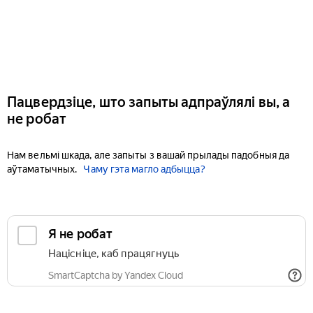
Пацвердзіце, што запыты адпраўлялі вы, а
не робат
Нам вельмі шкада, але запыты з вашай прылады падобныя да
аўтаматычных.
Чаму гэта магло адбыцца?
Я не робат
Націсніце, каб працягнуць
SmartCaptcha by Yandex Cloud