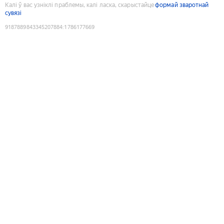
Калі ў вас узніклі праблемы, калі ласка, скарыстайце
формай зваротнай
сувязі
9187889843345207884
:
1786177669