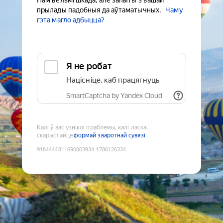
Нам вельмі шкада, але запыты з вашай
прылады падобныя да аўтаматычных.
Чаму
гэта магло адбыцца?
Я не робат
Націсніце, каб працягнуць
SmartCaptcha by Yandex Cloud
Калі ў вас узніклі праблемы, калі ласка,
скарыстайце
формай зваротнай сувязі
9184444811690803934
:
1786126334