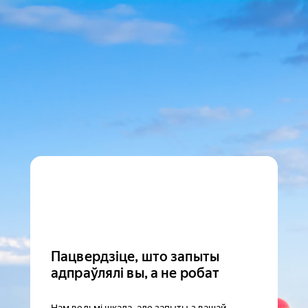
Пацвердзіце, што запыты
адпраўлялі вы, а не робат