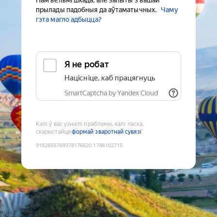
Нам вельмі шкада, але запыты з вашай
прылады падобныя да аўтаматычных.
Чаму
гэта магло адбыцца?
Я не робат
Націсніце, каб працягнуць
SmartCaptcha by Yandex Cloud
Калі ў вас узніклі праблемы, калі ласка,
скарыстайце
формай зваротнай сувязі
9182859769378176620
:
1786102715