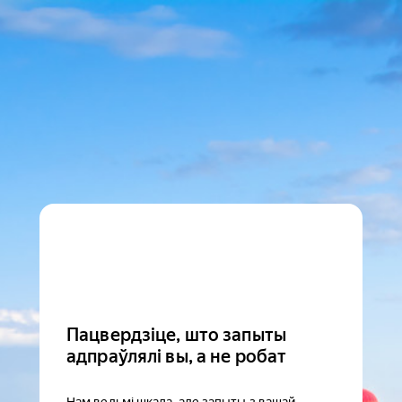
Пацвердзіце, што запыты
адпраўлялі вы, а не робат