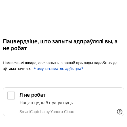
Пацвердзіце, што запыты адпраўлялі вы, а
не робат
Нам вельмі шкада, але запыты з вашай прылады падобныя да
аўтаматычных.
Чаму гэта магло адбыцца?
Я не робат
Націсніце, каб працягнуць
SmartCaptcha by Yandex Cloud