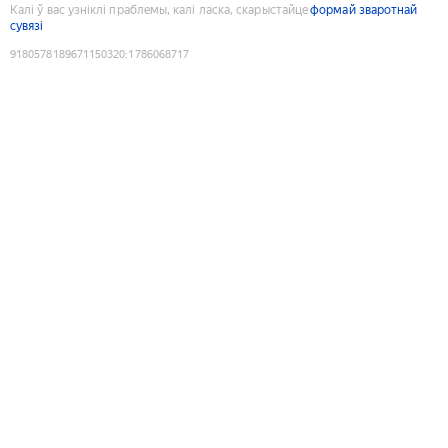
Калі ў вас узніклі праблемы, калі ласка, скарыстайце
формай зваротнай
сувязі
9180578189671150320
:
1786068717