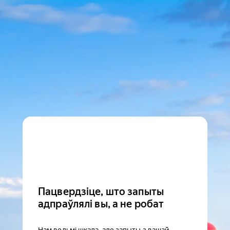
Пацвердзіце, што запыты
адпраўлялі вы, а не робат