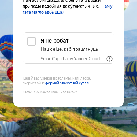
Нам вельмі шкада, але запыты з вашай
прылады падобныя да аўтаматычных.
Чаму
гэта магло адбыцца?
Я не робат
Націсніце, каб працягнуць
SmartCaptcha by Yandex Cloud
Калі ў вас узніклі праблемы, калі ласка,
скарыстайце
формай зваротнай сувязі
9185216074002384586
:
1786137827