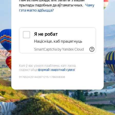
Нам вельмі шкада, але запыты з вашай
прылады падобныя да аўтаматычных.
Чаму
гэта магло адбыцца?
Я не робат
Націсніце, каб працягнуць
SmartCaptcha by Yandex Cloud
Калі ў вас узніклі праблемы, калі ласка,
скарыстайце
формай зваротнай сувязі
9176524251442871215
:
1786008308