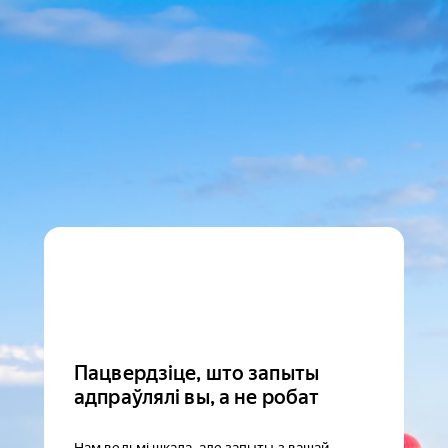
Пацвердзіце, што запыты
адпраўлялі вы, а не робат