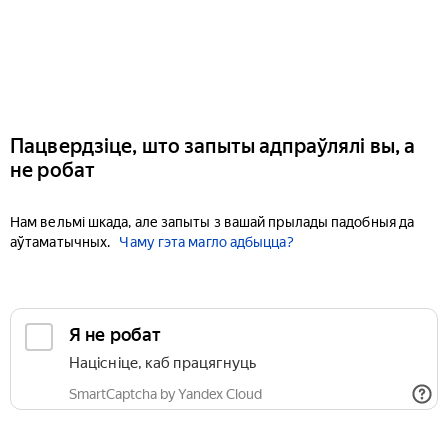
Пацвердзіце, што запыты адпраўлялі вы, а
не робат
Нам вельмі шкада, але запыты з вашай прылады падобныя да
аўтаматычных.
Чаму гэта магло адбыцца?
Я не робат
Націсніце, каб працягнуць
SmartCaptcha by Yandex Cloud