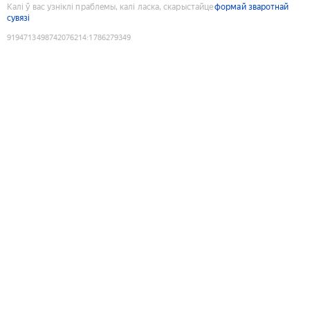
Калі ў вас узніклі праблемы, калі ласка, скарыстайце
формай зваротнай
сувязі
9194713498742076214
:
1786279349