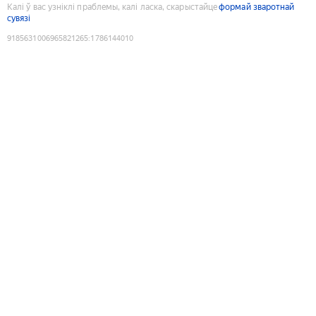
Калі ў вас узніклі праблемы, калі ласка, скарыстайце
формай зваротнай
сувязі
9185631006965821265
:
1786144010