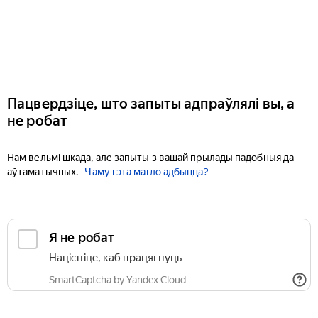
Пацвердзіце, што запыты адпраўлялі вы, а
не робат
Нам вельмі шкада, але запыты з вашай прылады падобныя да
аўтаматычных.
Чаму гэта магло адбыцца?
Я не робат
Націсніце, каб працягнуць
SmartCaptcha by Yandex Cloud