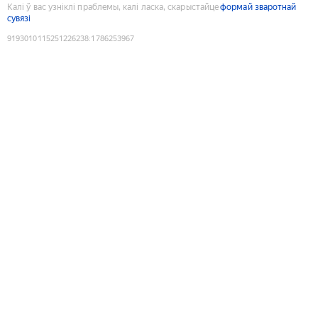
Калі ў вас узніклі праблемы, калі ласка, скарыстайце
формай зваротнай
сувязі
9193010115251226238
:
1786253967