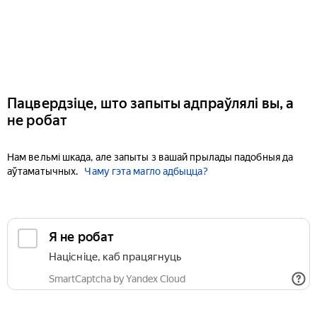
Пацвердзіце, што запыты адпраўлялі вы, а
не робат
Нам вельмі шкада, але запыты з вашай прылады падобныя да
аўтаматычных.
Чаму гэта магло адбыцца?
Я не робат
Націсніце, каб працягнуць
SmartCaptcha by Yandex Cloud