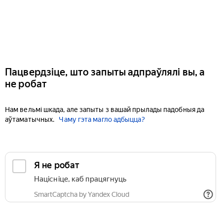
Пацвердзіце, што запыты адпраўлялі вы, а
не робат
Нам вельмі шкада, але запыты з вашай прылады падобныя да
аўтаматычных.
Чаму гэта магло адбыцца?
Я не робат
Націсніце, каб працягнуць
SmartCaptcha by Yandex Cloud