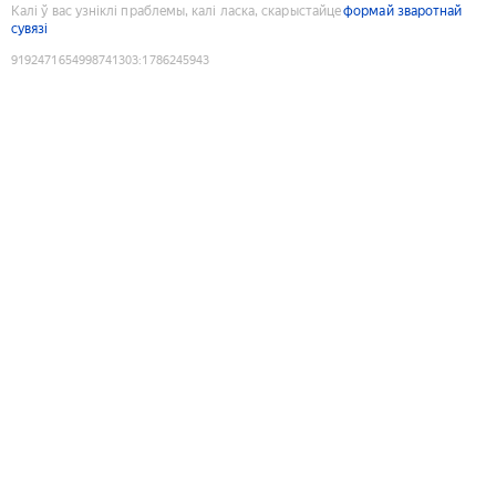
Калі ў вас узніклі праблемы, калі ласка, скарыстайце
формай зваротнай
сувязі
9192471654998741303
:
1786245943