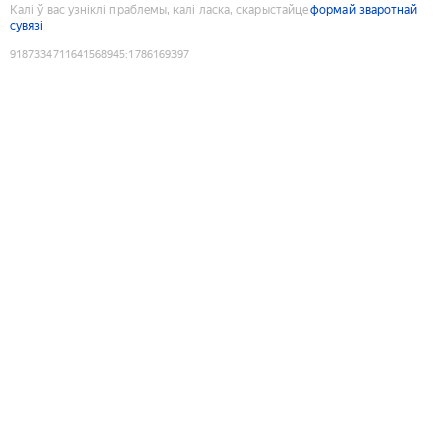
Калі ў вас узніклі праблемы, калі ласка, скарыстайце
формай зваротнай
сувязі
9187334711641568945
:
1786169397