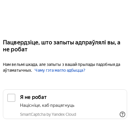
Пацвердзіце, што запыты адпраўлялі вы, а
не робат
Нам вельмі шкада, але запыты з вашай прылады падобныя да
аўтаматычных.
Чаму гэта магло адбыцца?
Я не робат
Націсніце, каб працягнуць
SmartCaptcha by Yandex Cloud