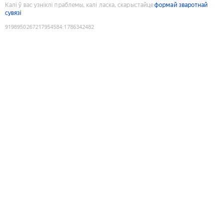
Калі ў вас узніклі праблемы, калі ласка, скарыстайце
формай зваротнай
сувязі
9198950267217954584
:
1786342482