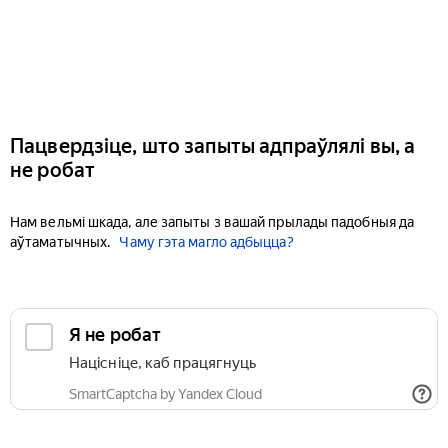
Пацвердзіце, што запыты адпраўлялі вы, а
не робат
Нам вельмі шкада, але запыты з вашай прылады падобныя да
аўтаматычных.
Чаму гэта магло адбыцца?
Я не робат
Націсніце, каб працягнуць
SmartCaptcha by Yandex Cloud