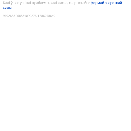
Калі ў вас узніклі праблемы, калі ласка, скарыстайце
формай зваротнай
сувязі
9192653268831090276
:
1786248649