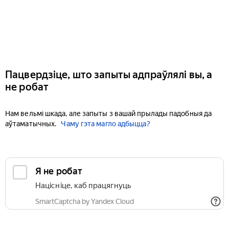
Пацвердзіце, што запыты адпраўлялі вы, а
не робат
Нам вельмі шкада, але запыты з вашай прылады падобныя да
аўтаматычных.
Чаму гэта магло адбыцца?
Я не робат
Націсніце, каб працягнуць
SmartCaptcha by Yandex Cloud