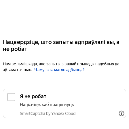
Пацвердзіце, што запыты адпраўлялі вы, а
не робат
Нам вельмі шкада, але запыты з вашай прылады падобныя да
аўтаматычных.
Чаму гэта магло адбыцца?
Я не робат
Націсніце, каб працягнуць
SmartCaptcha by Yandex Cloud