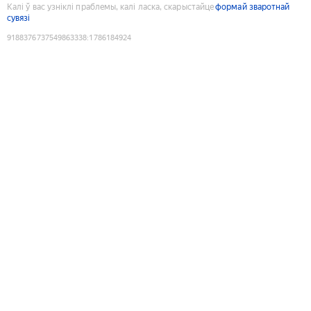
Калі ў вас узніклі праблемы, калі ласка, скарыстайце
формай зваротнай
сувязі
9188376737549863338
:
1786184924