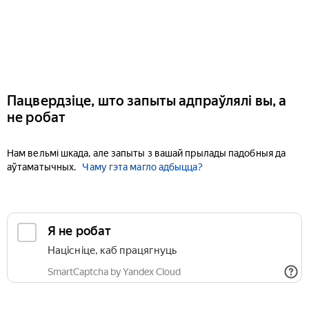
Пацвердзіце, што запыты адпраўлялі вы, а
не робат
Нам вельмі шкада, але запыты з вашай прылады падобныя да
аўтаматычных.
Чаму гэта магло адбыцца?
Я не робат
Націсніце, каб працягнуць
SmartCaptcha by Yandex Cloud