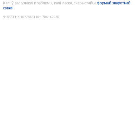
Калі ў вас узніклі праблемы, калі ласка, скарыстайце
формай зваротнай
сувязі
9185511991677846110
:
1786142236