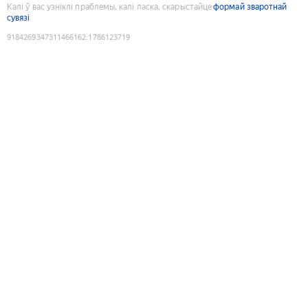
Калі ў вас узніклі праблемы, калі ласка, скарыстайце
формай зваротнай
сувязі
9184269347311466162
:
1786123719