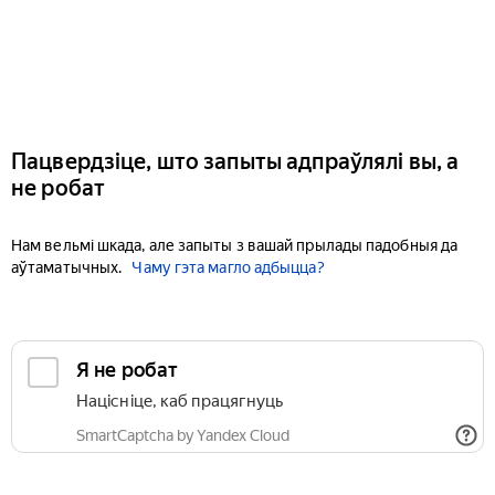
Пацвердзіце, што запыты адпраўлялі вы, а
не робат
Нам вельмі шкада, але запыты з вашай прылады падобныя да
аўтаматычных.
Чаму гэта магло адбыцца?
Я не робат
Націсніце, каб працягнуць
SmartCaptcha by Yandex Cloud