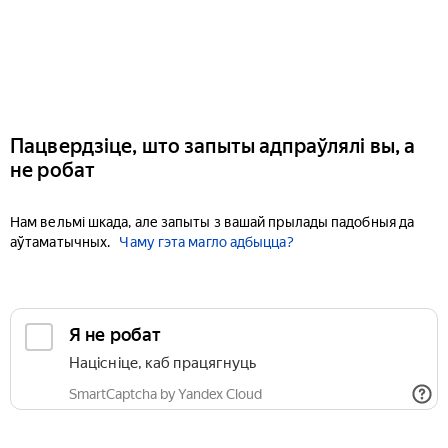
Пацвердзіце, што запыты адпраўлялі вы, а
не робат
Нам вельмі шкада, але запыты з вашай прылады падобныя да
аўтаматычных.
Чаму гэта магло адбыцца?
Я не робат
Націсніце, каб працягнуць
SmartCaptcha by Yandex Cloud