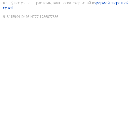
Калі ў вас узніклі праблемы, калі ласка, скарыстайце
формай зваротнай
сувязі
9181159941044614777
:
1786077386