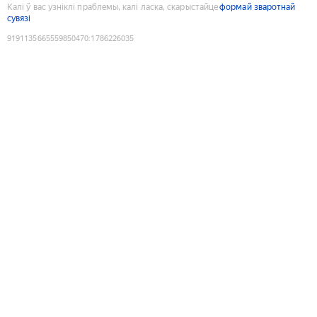
Калі ў вас узніклі праблемы, калі ласка, скарыстайце
формай зваротнай
сувязі
9191135665559850470
:
1786226035