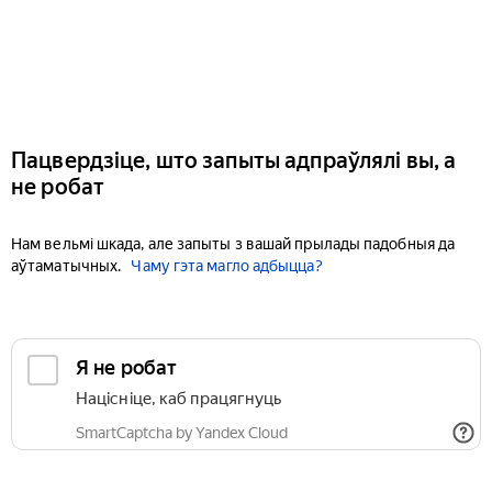
Пацвердзіце, што запыты адпраўлялі вы, а
не робат
Нам вельмі шкада, але запыты з вашай прылады падобныя да
аўтаматычных.
Чаму гэта магло адбыцца?
Я не робат
Націсніце, каб працягнуць
SmartCaptcha by Yandex Cloud