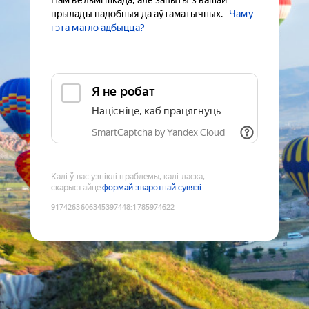
Нам вельмі шкада, але запыты з вашай
прылады падобныя да аўтаматычных.
Чаму
гэта магло адбыцца?
Я не робат
Націсніце, каб працягнуць
SmartCaptcha by Yandex Cloud
Калі ў вас узніклі праблемы, калі ласка,
скарыстайце
формай зваротнай сувязі
9174263606345397448
:
1785974622