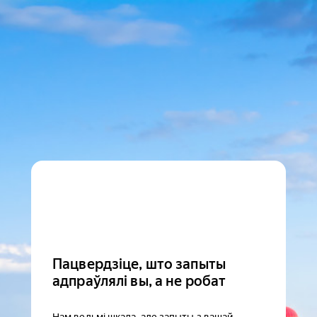
Пацвердзіце, што запыты
адпраўлялі вы, а не робат