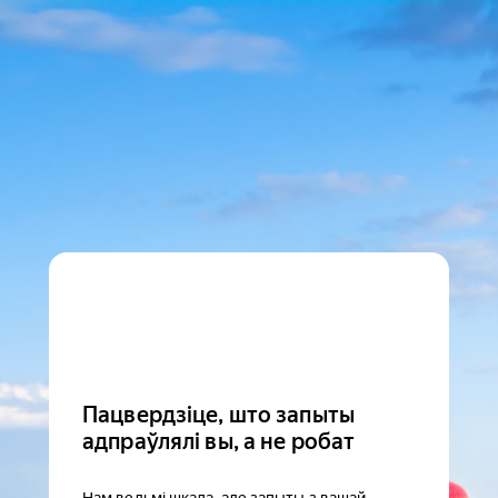
Пацвердзіце, што запыты
адпраўлялі вы, а не робат