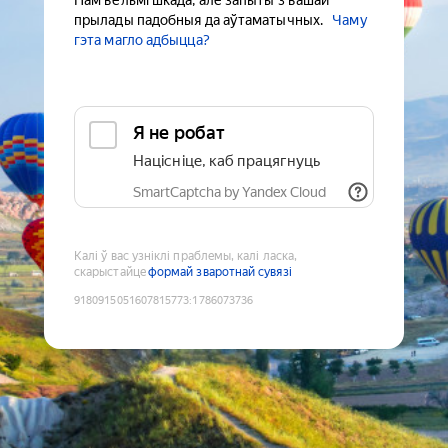
Нам вельмі шкада, але запыты з вашай
прылады падобныя да аўтаматычных.
Чаму
гэта магло адбыцца?
Я не робат
Націсніце, каб працягнуць
SmartCaptcha by Yandex Cloud
Калі ў вас узніклі праблемы, калі ласка,
скарыстайце
формай зваротнай сувязі
9180915051607815773
:
1786073736