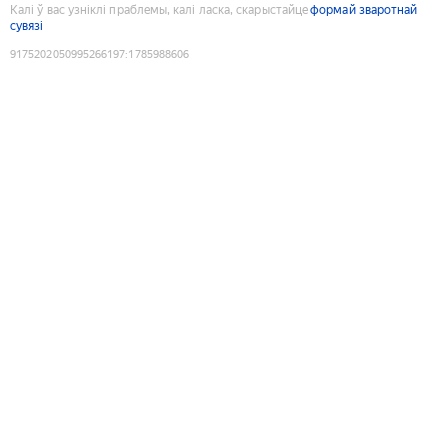
Калі ў вас узніклі праблемы, калі ласка, скарыстайце
формай зваротнай
сувязі
9175202050995266197
:
1785988606