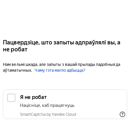
Пацвердзіце, што запыты адпраўлялі вы, а
не робат
Нам вельмі шкада, але запыты з вашай прылады падобныя да
аўтаматычных.
Чаму гэта магло адбыцца?
Я не робат
Націсніце, каб працягнуць
SmartCaptcha by Yandex Cloud