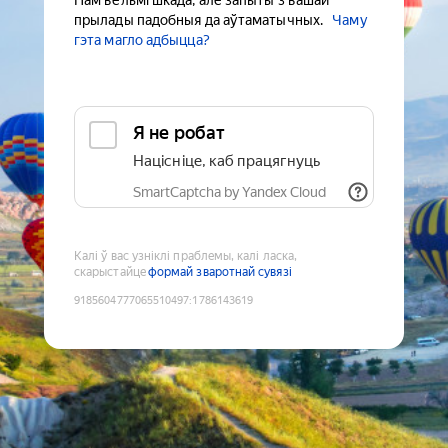
Нам вельмі шкада, але запыты з вашай
прылады падобныя да аўтаматычных.
Чаму
гэта магло адбыцца?
Я не робат
Націсніце, каб працягнуць
SmartCaptcha by Yandex Cloud
Калі ў вас узніклі праблемы, калі ласка,
скарыстайце
формай зваротнай сувязі
9185604777065510497
:
1786143619