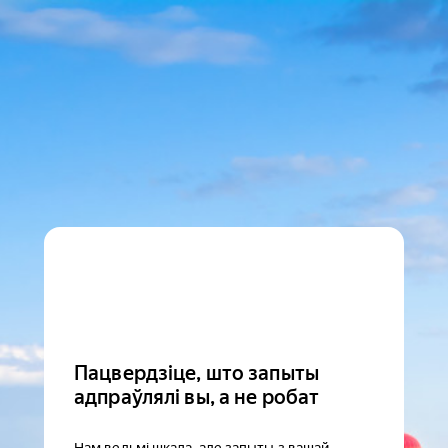
Пацвердзіце, што запыты
адпраўлялі вы, а не робат