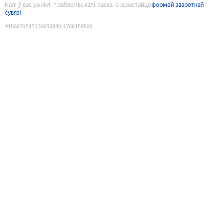
Калі ў вас узніклі праблемы, калі ласка, скарыстайце
формай зваротнай
сувязі
9186670517430653830
:
1786159500