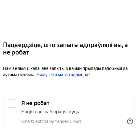
Пацвердзіце, што запыты адпраўлялі вы, а
не робат
Нам вельмі шкада, але запыты з вашай прылады падобныя да
аўтаматычных.
Чаму гэта магло адбыцца?
Я не робат
Націсніце, каб працягнуць
SmartCaptcha by Yandex Cloud