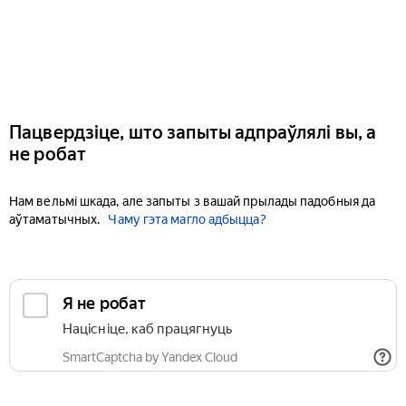
Пацвердзіце, што запыты адпраўлялі вы, а
не робат
Нам вельмі шкада, але запыты з вашай прылады падобныя да
аўтаматычных.
Чаму гэта магло адбыцца?
Я не робат
Націсніце, каб працягнуць
SmartCaptcha by Yandex Cloud