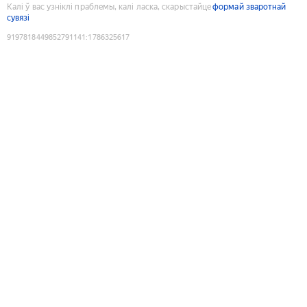
Калі ў вас узніклі праблемы, калі ласка, скарыстайце
формай зваротнай
сувязі
9197818449852791141
:
1786325617