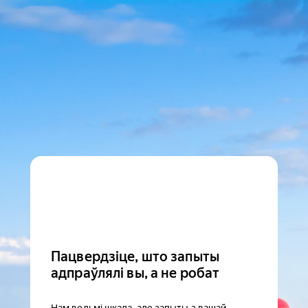
Пацвердзіце, што запыты
адпраўлялі вы, а не робат