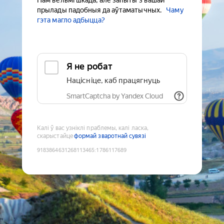
Нам вельмі шкада, але запыты з вашай
прылады падобныя да аўтаматычных.
Чаму
гэта магло адбыцца?
Я не робат
Націсніце, каб працягнуць
SmartCaptcha by Yandex Cloud
Калі ў вас узніклі праблемы, калі ласка,
скарыстайце
формай зваротнай сувязі
9183864631268113465
:
1786117689