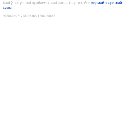
Калі ў вас узніклі праблемы, калі ласка, скарыстайце
формай зваротнай
сувязі
9186615971748703386
:
1786158687