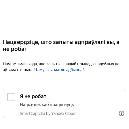
Пацвердзіце, што запыты адпраўлялі вы, а
не робат
Нам вельмі шкада, але запыты з вашай прылады падобныя да
аўтаматычных.
Чаму гэта магло адбыцца?
Я не робат
Націсніце, каб працягнуць
SmartCaptcha by Yandex Cloud