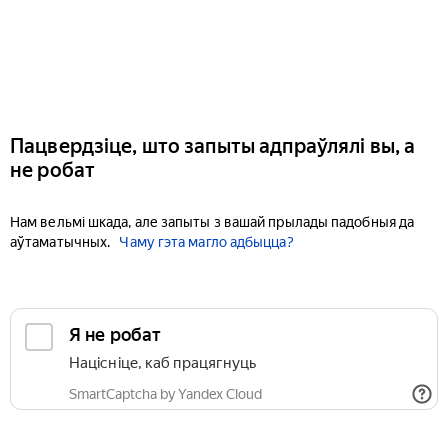
Пацвердзіце, што запыты адпраўлялі вы, а
не робат
Нам вельмі шкада, але запыты з вашай прылады падобныя да
аўтаматычных.
Чаму гэта магло адбыцца?
Я не робат
Націсніце, каб працягнуць
SmartCaptcha by Yandex Cloud