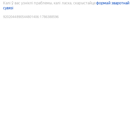
Калі ў вас узніклі праблемы, калі ласка, скарыстайце
формай зваротнай
сувязі
9202044890544801406
:
1786388596