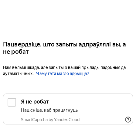
Пацвердзіце, што запыты адпраўлялі вы, а
не робат
Нам вельмі шкада, але запыты з вашай прылады падобныя да
аўтаматычных.
Чаму гэта магло адбыцца?
Я не робат
Націсніце, каб працягнуць
SmartCaptcha by Yandex Cloud