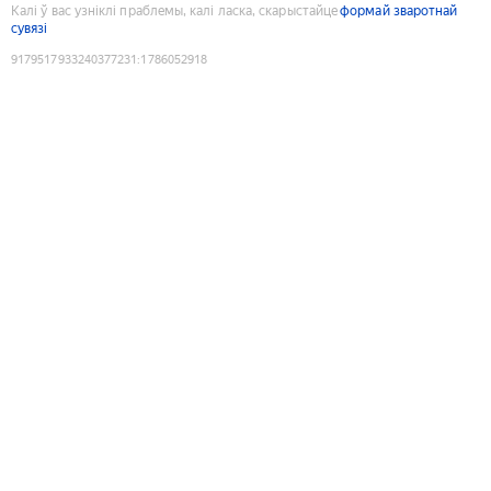
Калі ў вас узніклі праблемы, калі ласка, скарыстайце
формай зваротнай
сувязі
9179517933240377231
:
1786052918