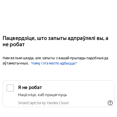
Пацвердзіце, што запыты адпраўлялі вы, а
не робат
Нам вельмі шкада, але запыты з вашай прылады падобныя да
аўтаматычных.
Чаму гэта магло адбыцца?
Я не робат
Націсніце, каб працягнуць
SmartCaptcha by Yandex Cloud