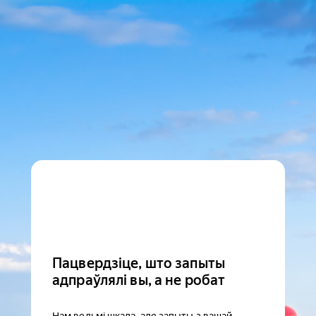
Пацвердзіце, што запыты
адпраўлялі вы, а не робат