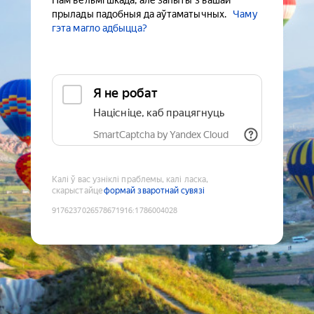
Нам вельмі шкада, але запыты з вашай
прылады падобныя да аўтаматычных.
Чаму
гэта магло адбыцца?
Я не робат
Націсніце, каб працягнуць
SmartCaptcha by Yandex Cloud
Калі ў вас узніклі праблемы, калі ласка,
скарыстайце
формай зваротнай сувязі
9176237026578671916
:
1786004028