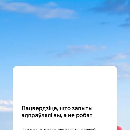
Пацвердзіце, што запыты
адпраўлялі вы, а не робат