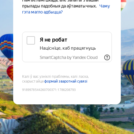
Нам вельмі шкада, але запыты з вашай
прылады падобныя да аўтаматычных.
Чаму
гэта магло адбыцца?
Я не робат
Націсніце, каб працягнуць
SmartCaptcha by Yandex Cloud
Калі ў вас узніклі праблемы, калі ласка,
скарыстайце
формай зваротнай сувязі
9189978544260700371
:
1786208793