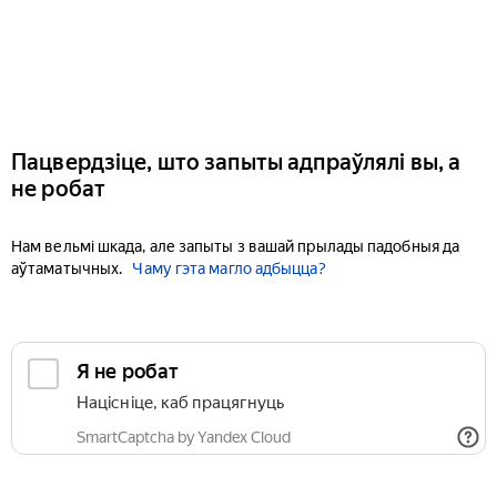
Пацвердзіце, што запыты адпраўлялі вы, а
не робат
Нам вельмі шкада, але запыты з вашай прылады падобныя да
аўтаматычных.
Чаму гэта магло адбыцца?
Я не робат
Націсніце, каб працягнуць
SmartCaptcha by Yandex Cloud