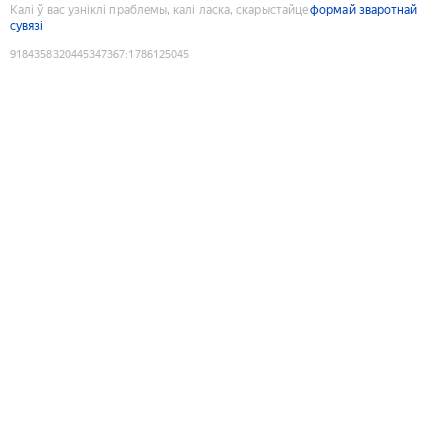
Калі ў вас узніклі праблемы, калі ласка, скарыстайце
формай зваротнай
сувязі
9184358320445347367
:
1786125045