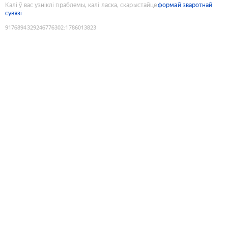
Калі ў вас узніклі праблемы, калі ласка, скарыстайце
формай зваротнай
сувязі
9176894329246776302
:
1786013823