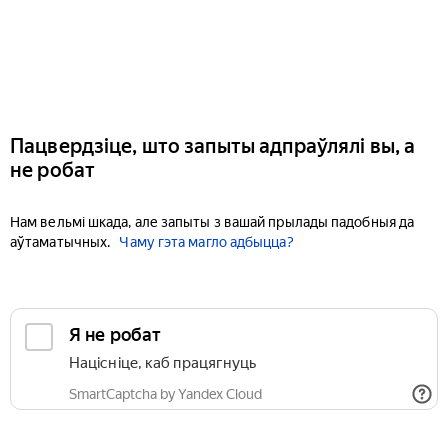
Пацвердзіце, што запыты адпраўлялі вы, а
не робат
Нам вельмі шкада, але запыты з вашай прылады падобныя да
аўтаматычных.
Чаму гэта магло адбыцца?
Я не робат
Націсніце, каб працягнуць
SmartCaptcha by Yandex Cloud