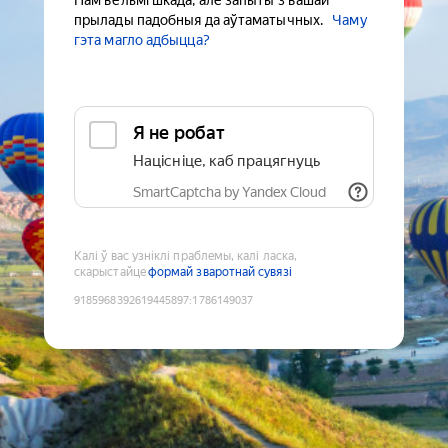
Нам вельмі шкада, але запыты з вашай
прылады падобныя да аўтаматычных.
Чаму
гэта магло адбыцца?
Я не робат
Націсніце, каб працягнуць
SmartCaptcha by Yandex Cloud
Калі ў вас узніклі праблемы, калі ласка,
скарыстайце
формай зваротнай сувязі
9185968392619445897
:
1786149037