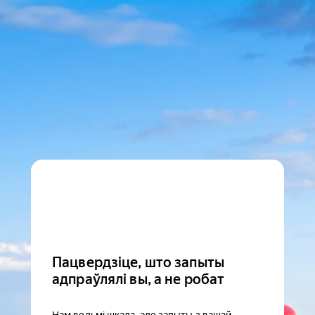
Пацвердзіце, што запыты
адпраўлялі вы, а не робат