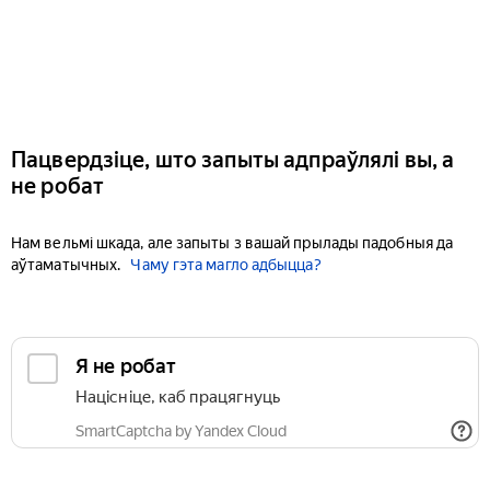
Пацвердзіце, што запыты адпраўлялі вы, а
не робат
Нам вельмі шкада, але запыты з вашай прылады падобныя да
аўтаматычных.
Чаму гэта магло адбыцца?
Я не робат
Націсніце, каб працягнуць
SmartCaptcha by Yandex Cloud