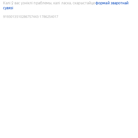
Калі ў вас узніклі праблемы, калі ласка, скарыстайце
формай зваротнай
сувязі
9193013510286757443
:
1786254017