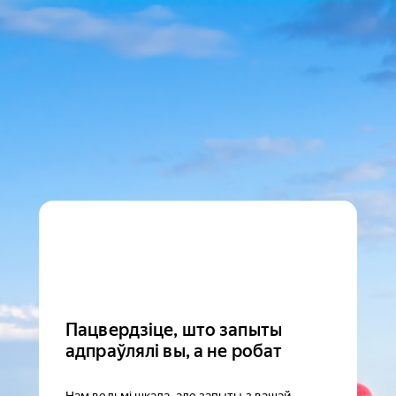
Пацвердзіце, што запыты
адпраўлялі вы, а не робат