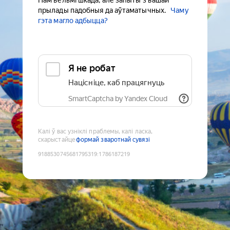
Нам вельмі шкада, але запыты з вашай
прылады падобныя да аўтаматычных.
Чаму
гэта магло адбыцца?
Я не робат
Націсніце, каб працягнуць
SmartCaptcha by Yandex Cloud
Калі ў вас узніклі праблемы, калі ласка,
скарыстайце
формай зваротнай сувязі
9188530745681795319
:
1786187219