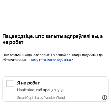
Пацвердзіце, што запыты адпраўлялі вы, а
не робат
Нам вельмі шкада, але запыты з вашай прылады падобныя да
аўтаматычных.
Чаму гэта магло адбыцца?
Я не робат
Націсніце, каб працягнуць
SmartCaptcha by Yandex Cloud