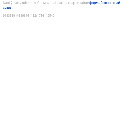
Калі ў вас узніклі праблемы, калі ласка, скарыстайце
формай зваротнай
сувязі
9183519143898161132
:
1786112540