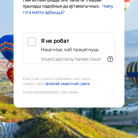
Нам вельмі шкада, але запыты з вашай
прылады падобныя да аўтаматычных.
Чаму
гэта магло адбыцца?
Я не робат
Націсніце, каб працягнуць
SmartCaptcha by Yandex Cloud
Калі ў вас узніклі праблемы, калі ласка,
скарыстайце
формай зваротнай сувязі
9183918838589080386
:
1786118496