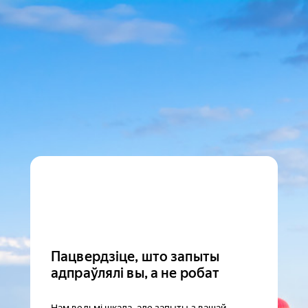
Пацвердзіце, што запыты
адпраўлялі вы, а не робат