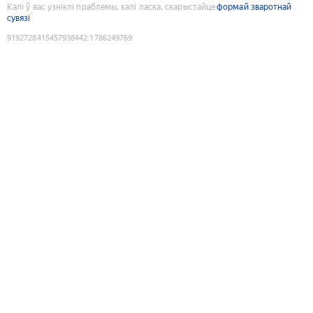
Калі ў вас узніклі праблемы, калі ласка, скарыстайце
формай зваротнай
сувязі
9192728415457938442
:
1786249769