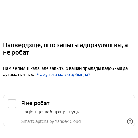
Пацвердзіце, што запыты адпраўлялі вы, а
не робат
Нам вельмі шкада, але запыты з вашай прылады падобныя да
аўтаматычных.
Чаму гэта магло адбыцца?
Я не робат
Націсніце, каб працягнуць
SmartCaptcha by Yandex Cloud