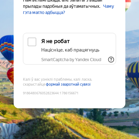
Нам вельмі шкада, але запыты з вашай
прылады падобныя да аўтаматычных.
Чаму
гэта магло адбыцца?
Я не робат
Націсніце, каб працягнуць
SmartCaptcha by Yandex Cloud
Калі ў вас узніклі праблемы, калі ласка,
скарыстайце
формай зваротнай сувязі
9186480676052823644
:
1786156671