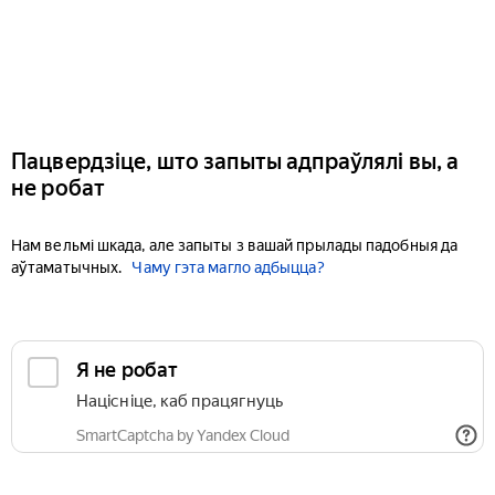
Пацвердзіце, што запыты адпраўлялі вы, а
не робат
Нам вельмі шкада, але запыты з вашай прылады падобныя да
аўтаматычных.
Чаму гэта магло адбыцца?
Я не робат
Націсніце, каб працягнуць
SmartCaptcha by Yandex Cloud