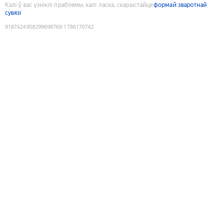
Калі ў вас узніклі праблемы, калі ласка, скарыстайце
формай зваротнай
сувязі
9187424958299698769
:
1786170742