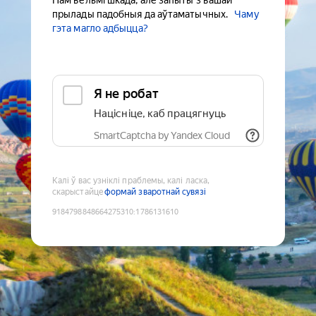
Нам вельмі шкада, але запыты з вашай
прылады падобныя да аўтаматычных.
Чаму
гэта магло адбыцца?
Я не робат
Націсніце, каб працягнуць
SmartCaptcha by Yandex Cloud
Калі ў вас узніклі праблемы, калі ласка,
скарыстайце
формай зваротнай сувязі
9184798848664275310
:
1786131610