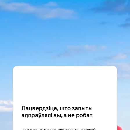
Пацвердзіце, што запыты
адпраўлялі вы, а не робат