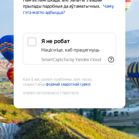
Нам вельмі шкада, але запыты з вашай
прылады падобныя да аўтаматычных.
Чаму
гэта магло адбыцца?
Я не робат
Націсніце, каб працягнуць
SmartCaptcha by Yandex Cloud
Калі ў вас узніклі праблемы, калі ласка,
скарыстайце
формай зваротнай сувязі
9180931267323954614
:
1786073978