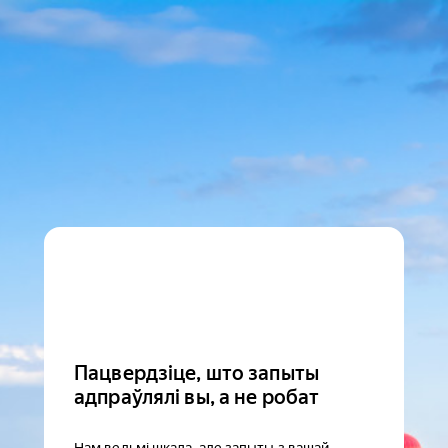
Пацвердзіце, што запыты
адпраўлялі вы, а не робат