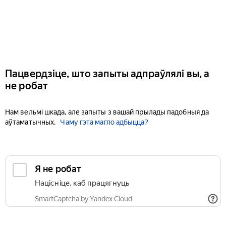
Пацвердзіце, што запыты адпраўлялі вы, а
не робат
Нам вельмі шкада, але запыты з вашай прылады падобныя да
аўтаматычных.
Чаму гэта магло адбыцца?
Я не робат
Націсніце, каб працягнуць
SmartCaptcha by Yandex Cloud