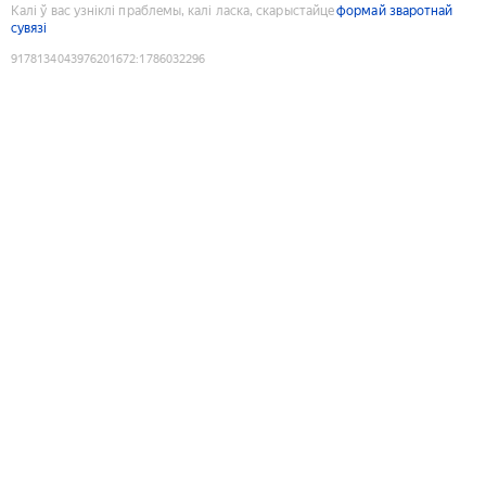
Калі ў вас узніклі праблемы, калі ласка, скарыстайце
формай зваротнай
сувязі
9178134043976201672
:
1786032296