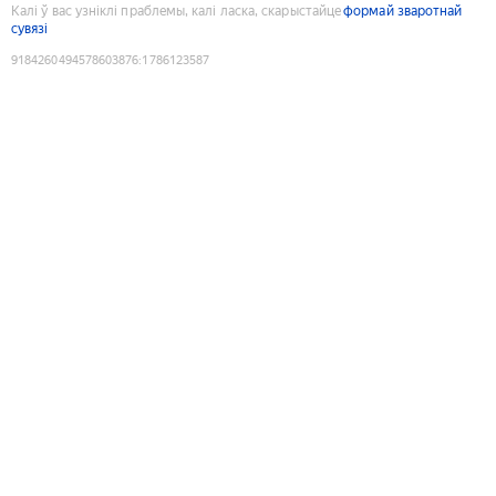
Калі ў вас узніклі праблемы, калі ласка, скарыстайце
формай зваротнай
сувязі
9184260494578603876
:
1786123587