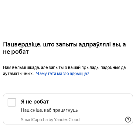
Пацвердзіце, што запыты адпраўлялі вы, а
не робат
Нам вельмі шкада, але запыты з вашай прылады падобныя да
аўтаматычных.
Чаму гэта магло адбыцца?
Я не робат
Націсніце, каб працягнуць
SmartCaptcha by Yandex Cloud