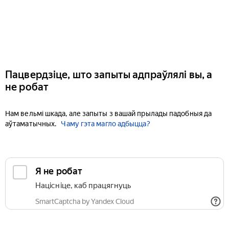
Пацвердзіце, што запыты адпраўлялі вы, а
не робат
Нам вельмі шкада, але запыты з вашай прылады падобныя да
аўтаматычных.
Чаму гэта магло адбыцца?
Я не робат
Націсніце, каб працягнуць
SmartCaptcha by Yandex Cloud