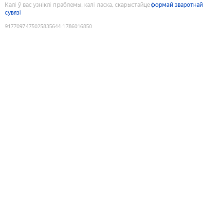
Калі ў вас узніклі праблемы, калі ласка, скарыстайце
формай зваротнай
сувязі
9177097475025835644
:
1786016850