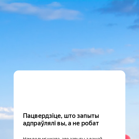
Пацвердзіце, што запыты
адпраўлялі вы, а не робат