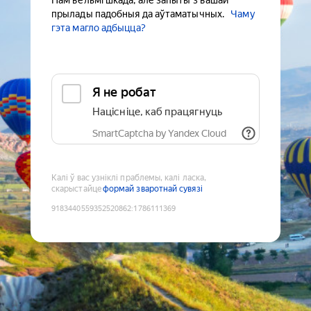
Нам вельмі шкада, але запыты з вашай
прылады падобныя да аўтаматычных.
Чаму
гэта магло адбыцца?
Я не робат
Націсніце, каб працягнуць
SmartCaptcha by Yandex Cloud
Калі ў вас узніклі праблемы, калі ласка,
скарыстайце
формай зваротнай сувязі
9183440559352520862
:
1786111369