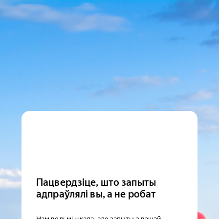
Пацвердзіце, што запыты
адпраўлялі вы, а не робат