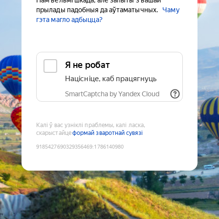
Нам вельмі шкада, але запыты з вашай
прылады падобныя да аўтаматычных.
Чаму
гэта магло адбыцца?
Я не робат
Націсніце, каб працягнуць
SmartCaptcha by Yandex Cloud
Калі ў вас узніклі праблемы, калі ласка,
скарыстайце
формай зваротнай сувязі
9185427690329356469
:
1786140980