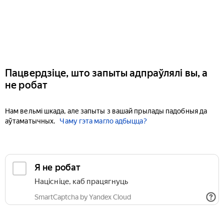
Пацвердзіце, што запыты адпраўлялі вы, а
не робат
Нам вельмі шкада, але запыты з вашай прылады падобныя да
аўтаматычных.
Чаму гэта магло адбыцца?
Я не робат
Націсніце, каб працягнуць
SmartCaptcha by Yandex Cloud