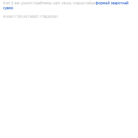
Калі ў вас узніклі праблемы, калі ласка, скарыстайце
формай зваротнай
сувязі
9193611705145138087
:
1786262931