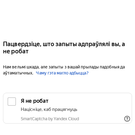
Пацвердзіце, што запыты адпраўлялі вы, а
не робат
Нам вельмі шкада, але запыты з вашай прылады падобныя да
аўтаматычных.
Чаму гэта магло адбыцца?
Я не робат
Націсніце, каб працягнуць
SmartCaptcha by Yandex Cloud