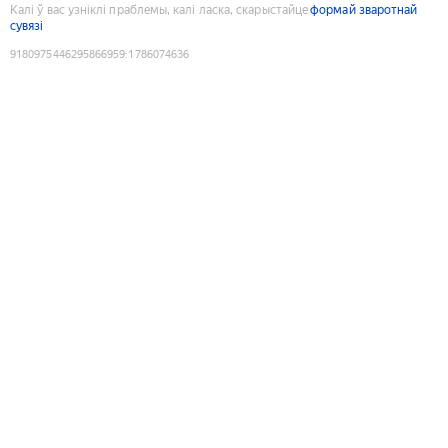
Калі ў вас узніклі праблемы, калі ласка, скарыстайце
формай зваротнай
сувязі
9180975446295866959
:
1786074636